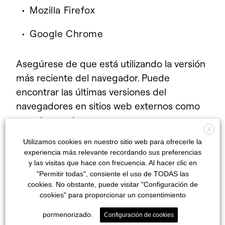
Mozilla Firefox
Google Chrome
Asegúrese de que está utilizando la versión
más reciente del navegador. Puede
encontrar las últimas versiones del
navegadores en sitios web externos como
www.browsehappy.com.
X
Utilizamos cookies en nuestro sitio web para ofrecerle la
Cambiar el tamaño de
experiencia más relevante recordando sus preferencias
y las visitas que hace con frecuencia. Al hacer clic en
fuente
"Permitir todas", consiente el uso de TODAS las
cookies. No obstante, puede visitar "Configuración de
cookies" para proporcionar un consentimiento
Los usuarios que están consultando el sitio
pormenorizado.
Configuración de cookies
web en un ordenador de mesa pueden