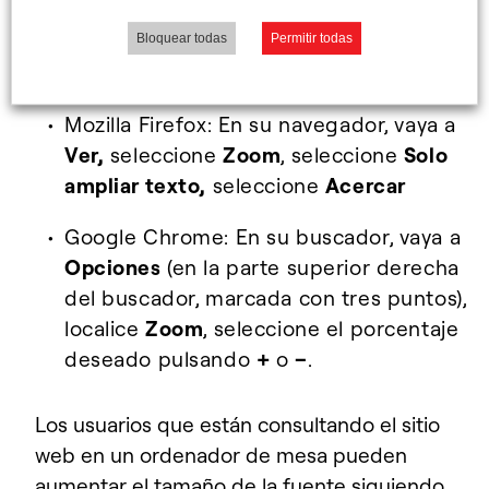
aumentar el tamaño de la fuente siguiendo
Bloquear todas
Permitir todas
estos pasos:
Mozilla Firefox:
En su navegador, vaya a
Ver,
seleccione
Zoom
,
seleccione
Solo
ampliar texto,
seleccione
Acercar
Google Chrome:
En su buscador, vaya a
Opciones
(en la parte superior derecha
del buscador, marcada con tres puntos),
localice
Zoom
,
seleccione el porcentaje
deseado pulsando
+
o
–
.
Los usuarios que están consultando el sitio
web en un ordenador de mesa pueden
aumentar el tamaño de la fuente siguiendo