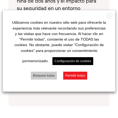
niña de dos años y el impacto para
su seguridad en un entorno
doméstico.
X
Utilizamos cookies en nuestro sitio web para ofrecerle la
experiencia más relevante recordando sus preferencias
Prevent’Eure se enorgullece de
y las visitas que hace con frecuencia. Al hacer clic en
haber colaborado con la Comisión
"Permitir todas", consiente el uso de TODAS las
cookies. No obstante, puede visitar "Configuración de
Europea durante más de diez años, y
cookies" para proporcionar un consentimiento
educa a los padres sobre la
pormenorizado.
seguridad adicional de los
Configuración de cookies
productos que contienen Bitrex.
Bloquear todas
Permitir todas
Obtener más información