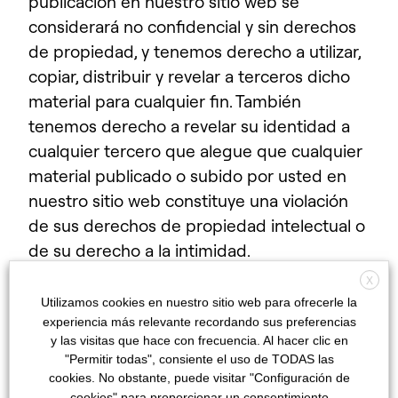
publicación en nuestro sitio web se
considerará no confidencial y sin derechos
de propiedad, y tenemos derecho a utilizar,
copiar, distribuir y revelar a terceros dicho
material para cualquier fin. También
tenemos derecho a revelar su identidad a
cualquier tercero que alegue que cualquier
material publicado o subido por usted en
nuestro sitio web constituye una violación
de sus derechos de propiedad intelectual o
de su derecho a la intimidad.
X
Utilizamos cookies en nuestro sitio web para ofrecerle la
No seremos responsables, ni
experiencia más relevante recordando sus preferencias
responderemos ante terceros, del
y las visitas que hace con frecuencia. Al hacer clic en
contenido o exactitud de cualquier material
"Permitir todas", consiente el uso de TODAS las
cookies. No obstante, puede visitar "Configuración de
publicado por usted o por cualquier otro
cookies" para proporcionar un consentimiento