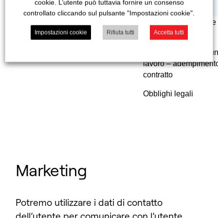
cookie. L’utente può tuttavia fornire un consenso
controllato cliccando sul pulsante "Impostazioni cookie".
Valutare le competenze e i trascorsi
n caso di valutazione 
Impostazioni cookie
Rifiuta tutti
Accetta tutti
lavorativi dell’utente per considerare
interesse legittimo
la sua idoneità a lavorare in
In caso di offerta di un
Veranova
lavoro – adempimento
contratto
Obblighi legali
Marketing
Potremo utilizzare i dati di contatto
dell’utente per comunicare con l’utente