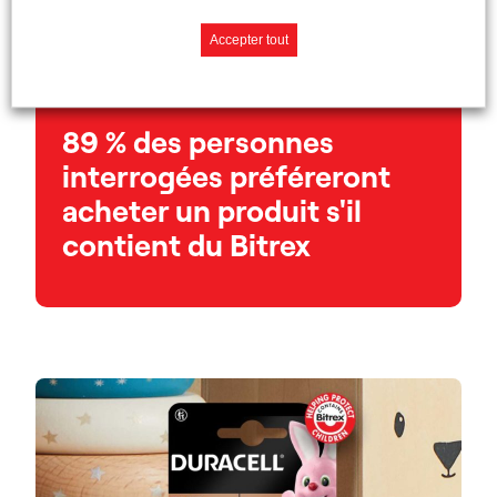
Que disent les
Accepter tout
consommateurs?
89 % des personnes
interrogées préféreront
acheter un produit s'il
contient du Bitrex