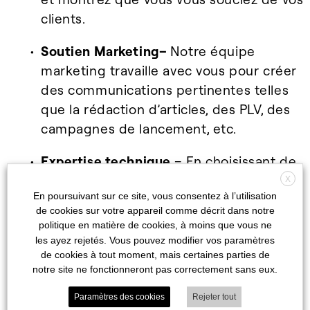
clients.
Soutien Marketing
–
Notre équipe
marketing travaille avec vous pour créer
des communications pertinentes telles
que
la rédaction d’articles, des PLV, des
campagnes de lancement, etc.
Expertise technique
– En choisissant de
travailler avec Bitrex, vous avez accès
à
X
En poursuivant sur ce site, vous consentez à l’utilisation
notre expertise technique.
de cookies sur votre appareil comme décrit dans notre
politique en matière de cookies, à moins que vous ne
les ayez rejetés. Vous pouvez modifier vos paramètres
de cookies à tout moment, mais certaines parties de
notre site ne fonctionneront pas correctement sans eux.
Paramètres des cookies
Rejeter tout