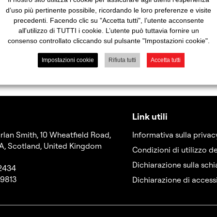
d’uso più pertinente possibile, ricordando le loro preferenze e visite
precedenti. Facendo clic su "Accetta tutti", l’utente acconsente
all'utilizzo di TUTTI i cookie. L’utente può tuttavia fornire un
consenso controllato cliccando sul pulsante "Impostazioni cookie".
Impostazioni cookie
Rifiuta tutti
Accetta tutti
Link utili
rlan Smith, 10 Wheatfield Road,
Informativa sulla privac
A, Scotland, United Kingdom
Condizioni di utilizzo de
Dichiarazione sulla sch
 2434
 9813
Dichiarazione di accessi