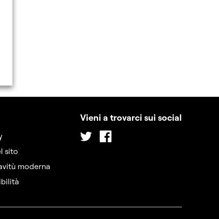
Vieni a trovarci sui social
Twitter
Facebook
y
l sito
iavitù moderna
bilità