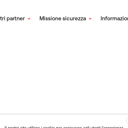
tri partner
Missione sicurezza
Informazion
Il nostro sito utilizza i cookie per assicurare agli utenti l’esperienza