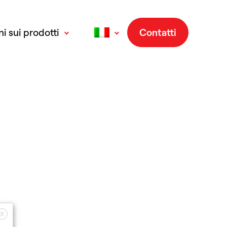
i sui prodotti
Contatti
English
(
Inglese
)
Français
(
Francese
)
Deutsch
(
Tedesco
)
Español
(
Spagnolo
)
X