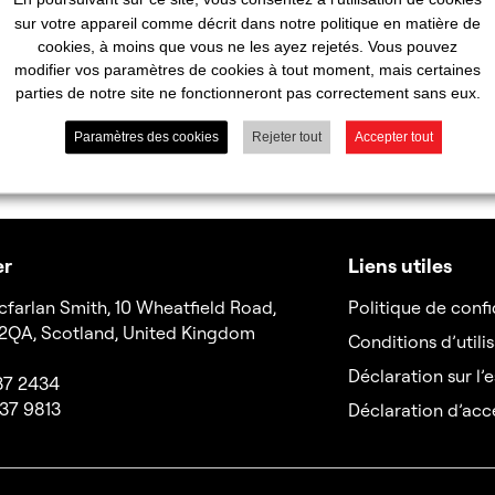
sur votre appareil comme décrit dans notre politique en matière de
cookies, à moins que vous ne les ayez rejetés. Vous pouvez
modifier vos paramètres de cookies à tout moment, mais certaines
parties de notre site ne fonctionneront pas correctement sans eux.
Paramètres des cookies
Rejeter tout
Accepter tout
er
Liens utiles
cfarlan Smith, 10 Wheatfield Road,
Politique de confi
 2QA, Scotland, United Kingdom
Conditions d’utilis
Déclaration sur l
337 2434
337 9813
Déclaration d’acce