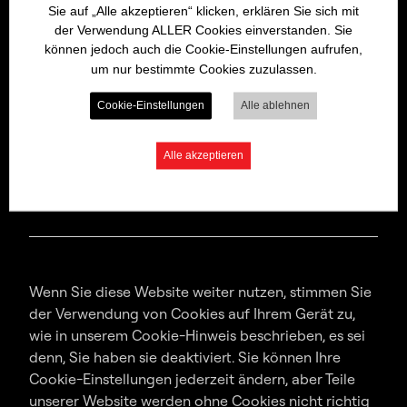
Sie auf „Alle akzeptieren“ klicken, erklären Sie sich mit
Kontakt
der Verwendung ALLER Cookies einverstanden. Sie
können jedoch auch die Cookie-Einstellungen aufrufen,
Head Office, Macfarlan Smith, 10 Wheatfield Road,
um nur bestimmte Cookies zuzulassen.
Edinburgh, EH11 2QA, Scotland, United Kingdom
Cookie-Einstellungen
Alle ablehnen
Tel: +44 (0)131 337 2434
Fax: +44 (0)131 337 9813
Alle akzeptieren
Wenn Sie diese Website weiter nutzen, stimmen Sie
der Verwendung von Cookies auf Ihrem Gerät zu,
wie in unserem Cookie-Hinweis beschrieben, es sei
denn, Sie haben sie deaktiviert. Sie können Ihre
Cookie-Einstellungen jederzeit ändern, aber Teile
unserer Website werden ohne Cookies nicht richtig