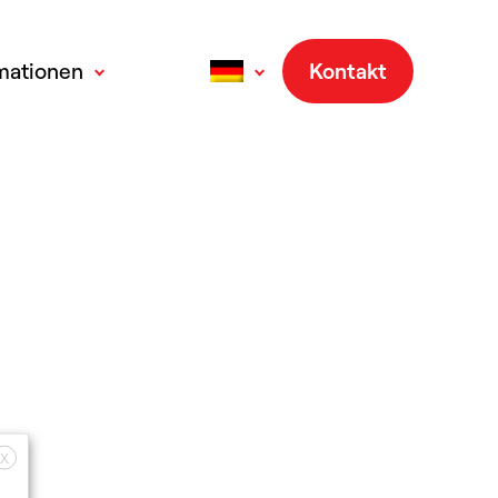
mationen
Kontakt
English
(
Englisch
)
Français
(
Französisch
)
Italiano
(
Italienisch
)
Español
(
Spanisch
)
X