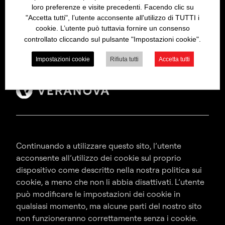
loro preferenze e visite precedenti. Facendo clic su
Head Office, Macfarlan Smith, 10 Wheatfield Road,
"Accetta tutti", l’utente acconsente all'utilizzo di TUTTI i
Edinburgh, EH11 2QA, Scotland, United Kingdom
cookie. L’utente può tuttavia fornire un consenso
controllato cliccando sul pulsante "Impostazioni cookie".
Tel: +44 (0)131 337 2434
Fax: +44 (0)131 337 9813
Impostazioni cookie
Rifiuta tutti
Accetta tutti
Continuando a utilizzare questo sito, l’utente
acconsente all’utilizzo dei cookie sul proprio
dispositivo come descritto nella nostra politica sui
cookie, a meno che non li abbia disattivati. L’utente
può modificare le impostazioni dei cookie in
qualsiasi momento, ma alcune parti del nostro sito
non funzioneranno correttamente senza i cookie.